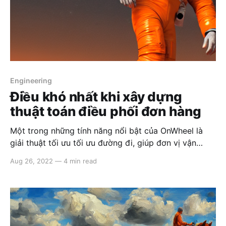
Engineering
Điều khó nhất khi xây dựng
thuật toán điều phối đơn hàng
Một trong những tính năng nổi bật của OnWheel là
giải thuật tối ưu tối ưu đường đi, giúp đơn vị vận
hành có thể điều phối hàng trăm đơn hàng cho hàng
Aug 26, 2022
—
4 min read
trăm phương tiện đi giao, phải đáp ứng nhiều tiêu chí
khác nhau và có lộ trình