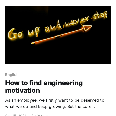
nhân viên toàn thời gian.
English
How to find engineering
motivation
As an employee, we firstly want to be deserved to
what we do and keep growing. But the core
momentum of development at any scope, is
Sep 15, 2021
—
2 min read