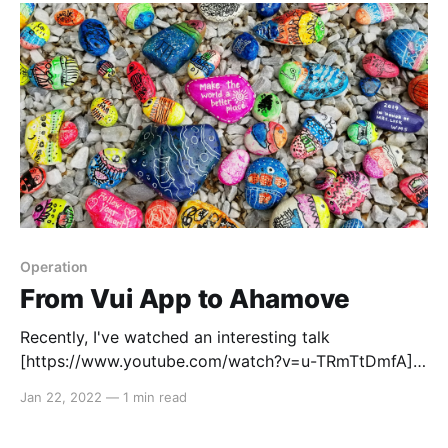
your delivery capacity is fixed with
Operation
From Vui App to Ahamove
Recently, I've watched an interesting talk
[https://www.youtube.com/watch?v=u-TRmTtDmfA]
of Mr. Dũng Đặng about his startup - Nano
Jan 22, 2022
—
1 min read
Technologies and really likes his idea about the social
impact of flexible salary scheme, which will help low-