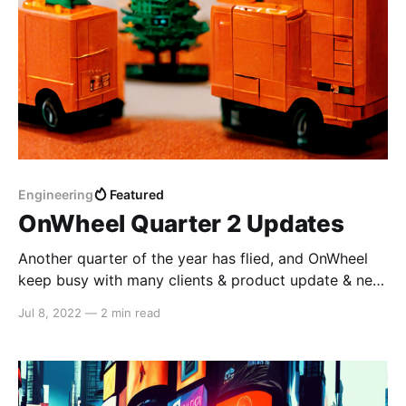
Engineering
Featured
OnWheel Quarter 2 Updates
Another quarter of the year has flied, and OnWheel
keep busy with many clients & product update & new
business prospects. Allow me to walk through our
Jul 8, 2022
—
2 min read
proud achievements of the last season: 1. We
released 3 official case studies to demonstrate how
different businesses adopted OnWheel in amazing &
innovating ways. Our