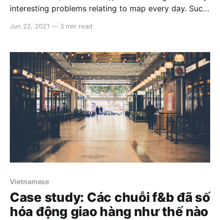
interesting problems relating to map every day. Such
a typical problem is "wrong location", when the
Jun 22, 2021
—
3 min read
address text is not correct to the expected
coordinate provided bygeocode/places 3rd
services. There are a lot of reasons for this, some
from
Vietnamese
Case study: Các chuỗi f&b đã số
hóa động giao hàng như thế nào