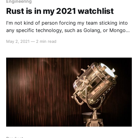
Engineering
Rust is in my 2021 watchlist
I'm not kind of person forcing my team sticking into
any specific technology, such as Golang, or Mongodb
... because I believe we should choose the right tech
May 2, 2021
—
2 min read
for a specific problem, we can't rely one-fit-all
technology and limit our speed of innovation. Hence,
I can say I am quite neutral