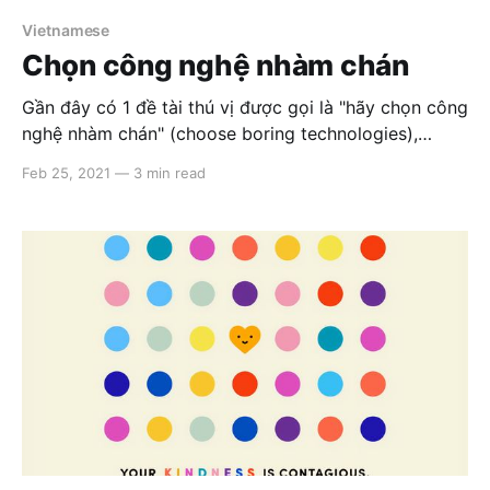
Vietnamese
Chọn công nghệ nhàm chán
Gần đây có 1 đề tài thú vị được gọi là "hãy chọn công
nghệ nhàm chán" (choose boring technologies),
nhóm ủng hộ đưa ra các lí do khá thuyết phục: công
Feb 25, 2021
—
3 min read
nghệ nhàm chán ổn định, ít lỗi, scale tốt và có cộng
đồng lập trình viên đông đảo.