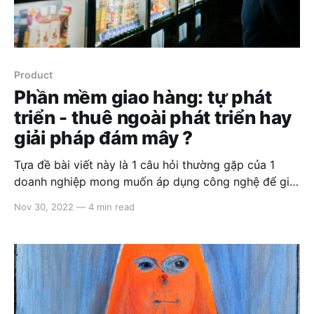
Product
Phần mềm giao hàng: tự phát
triển - thuê ngoài phát triển hay
giải pháp đám mây ?
Tựa đề bài viết này là 1 câu hỏi thường gặp của 1
doanh nghiệp mong muốn áp dụng công nghệ để giải
quyết bài toán giao vận của mình, vậy trước hết hãy
Nov 30, 2022
—
4 min read
xem loại bài toán này cũng như các tiêu chí để chọn
lựa phương án tối