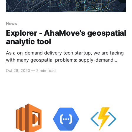
News
Explorer - AhaMove's geospatial
analytic tool
As a on-demand delivery tech startup, we are facing
with many geospatial problems: supply-demand
imbalance, surged pricing, order-matching,
Oct 28, 2020
—
2 min read
expansion, live tracking, etc... And while we already
are able to "see" these issues in form of raw
numbers, it is quite improductive/unintuitive to
evaluate spatial problems by raw numbers. We