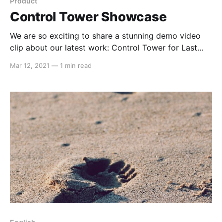
Product
Control Tower Showcase
We are so exciting to share a stunning demo video
clip about our latest work: Control Tower for Last
Mile Delivery to manage drivers and orders. So, let's
Mar 12, 2021
—
1 min read
enjoy the show. Credited to
@nguyentruongtansam<3 Vietnamese: "Bên dưới đây
là 1 video clip rất sống động trình diễn các chức năng
chính của 1 sản phẩm mới nhất được chúng tôi gọi là
Control Tower, cho phép quản lý tài xế và đơn hàng
theo thời gian thực trên 1 bản đồ số" Club heritage
and international football give every shirt its own
conn