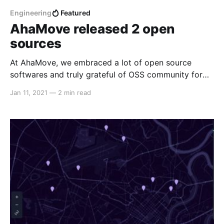
Engineering
Featured
AhaMove released 2 open
sources
At AhaMove, we embraced a lot of open source
softwares and truly grateful of OSS community for
invaluable impacts to our company. To me, I think we
Jan 11, 2021
—
2 min read
are very lucky to start our business at the right time
of many great OSS such as Metabase, Angular, React,
etc ... and we