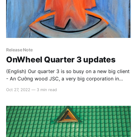
Release Note
OnWheel Quarter 3 updates
(English) Our quarter 3 is so busy on a new big client
- An Cường wood JSC, a very big corporation in
manufacturing and distributing wood materials and
Oct 27, 2022
—
3 min read
products. The scope is so big that we would like to
write a full case study in a separated post, but
anyway