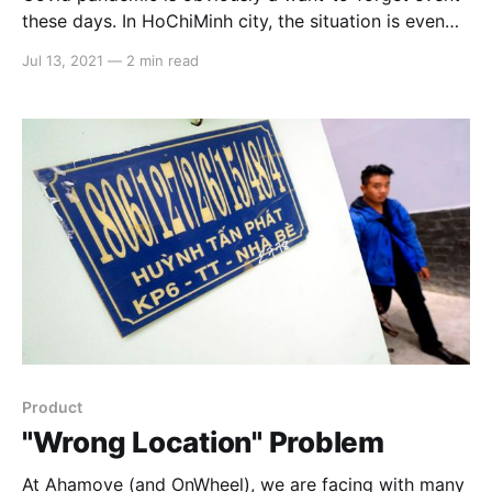
these days. In HoChiMinh city, the situation is even
worse with the whole city lock-down. As a
Jul 13, 2021
—
2 min read
foreseeable result, delivery demand peak in our
platform, up to 300%, while our supply significantly
dropped up-to 50% at early days of the event. The
type
Product
"Wrong Location" Problem
At Ahamove (and OnWheel), we are facing with many