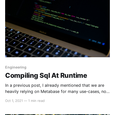
OnWheel thành 1 nền tảng công
Engineering
Compiling Sql At Runtime
In a previous post, I already mentioned that we are
heavily relying on Metabase for many use-cases, not
only analytics but automation as well. In other words,
Oct 1, 2021
—
1 min read
Metabase is a very good SQL IDE for team to
compose and track their business logic presentation