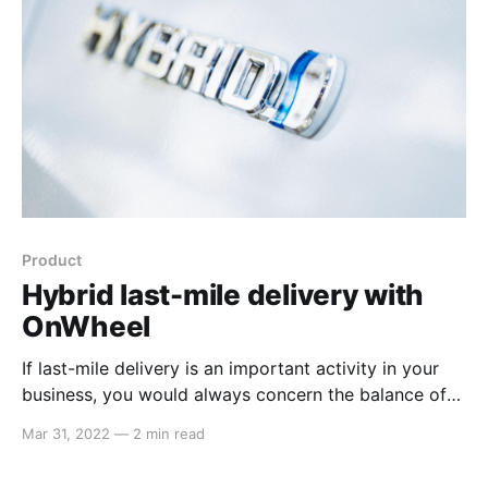
Product
Hybrid last-mile delivery with
OnWheel
If last-mile delivery is an important activity in your
business, you would always concern the balance of
cost & fulfillment rate. If you start with an in-house
Mar 31, 2022
—
2 min read
fleet, you can control the whole delivery process and
cost, but hardly serve peak demand at times because