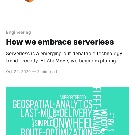
Engineering
How we embrace serverless
Serverless is a emerging but debatable technology
trend recently. At AhaMove, we began exploring
serverless since late 2018 with AWS Lambda, and
Oct 25, 2020
—
2 min read
quickly failed in love with this devops-free
technology (I actually shared my view on serverless
pros and cons before). Keep digging into this fashion
by exploring new fittable