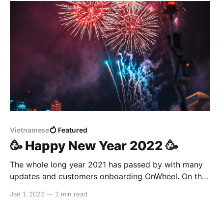
income labour force to solve their immediate
financial problems without being
Vietnamese
Featured
🥳 Happy New Year 2022 🥳
The whole long year 2021 has passed by with many
updates and customers onboarding OnWheel. On the
special moment of new year coming, I would like to
Jan 1, 2022
—
2 min read
share my happiness and appreciation to all of you,
our beloved customers who has been enjoying and