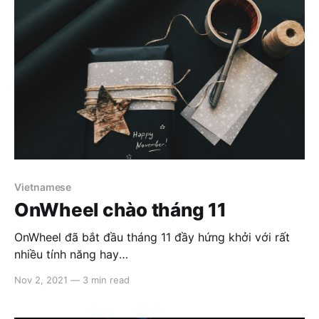
supporting our OnWheel products over the
Vietnamese
OnWheel chào tháng 11
OnWheel đã bắt đầu tháng 11 đầy hứng khởi với rất
nhiều tính năng hay
[https://blog.onwheel.io/released-note-oct-21/] được
Nov 2, 2021
—
3 min read
ra mắt để đáp ứng các nhu cầu của quý đối tác cũng
như hiện thực hóa kì vọng của chúng tôi biến