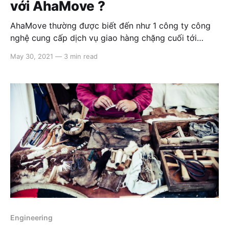
với AhaMove ?
AhaMove thường được biết đến như 1 công ty công
nghệ cung cấp dịch vụ giao hàng chặng cuối tới
khách hàng doanh nghiệp vừa và nhỏ ở các thành
May 30, 2021
—
3 min read
phố lớn, bằng cách kết nối nhu cầu của khách hàng
với 1 lực lượng tài xế tự do. Ở
Engineering