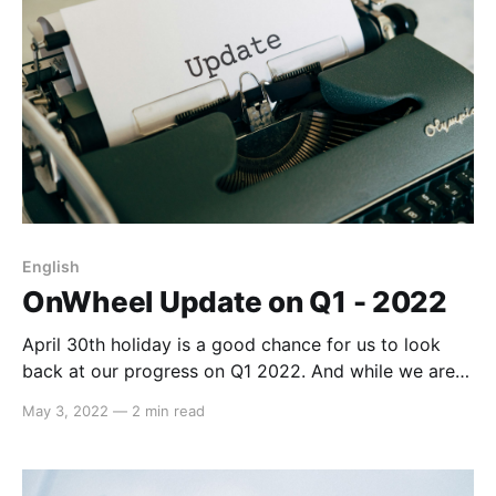
English
OnWheel Update on Q1 - 2022
April 30th holiday is a good chance for us to look
back at our progress on Q1 2022. And while we are
quite distracted with the Tet holiday, we still have
May 3, 2022
—
2 min read
many exciting news to share with you. 1. Join Block71
Saigon' Booster Program Cohort 3: To be granted in