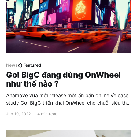
News
Featured
Go! BigC đang dùng OnWheel
như thế nào ?
Ahamove vừa mới release một ấn bản online về case
study Go! BigC triển khai OnWheel cho chuỗi siêu thị
toàn quốc, nên nhân đây mình cũng muốn chia sẽ 1
Jun 10, 2022
—
4 min read
số kinh nghiệm học hỏi được qua dự án đầy thử
thách này dưới góc độ người làm sản