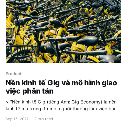
in SQL. But this approach cause
Product
Nền kinh tế Gig và mô hình giao
việc phân tán
> "Nền kinh tế Gig (tiếng Anh: Gig Economy) là nền
kinh tế mà trong đó mọi người thường làm việc bán
thời gian hoặc tạm thời, còn các công ty có xu hướng
Sep 15, 2021
—
2 min read
thuê những người làm việc độc lập và tự do thay vì