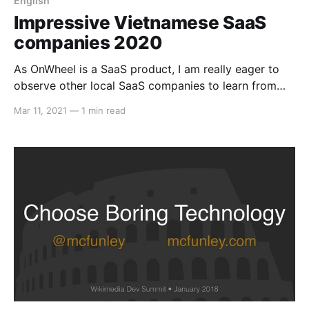
English
Impressive Vietnamese SaaS
companies 2020
As OnWheel is a SaaS product, I am really eager to
observe other local SaaS companies to learn from
them, and here is 2 names I like in 2020: 1. Base.vn:
Mar 11, 2021
—
1 min read
The HRM/eOffice software company really impressed
me in many ways: their elegant website (but quite
lack of