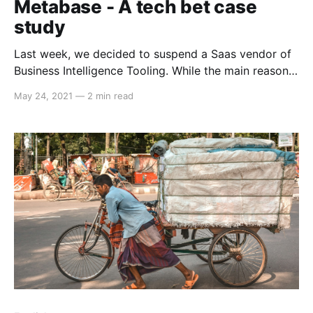
Metabase - A tech bet case
study
Last week, we decided to suspend a Saas vendor of
Business Intelligence Tooling. While the main reason
is we can't afford the cost for existing high number
May 24, 2021
—
2 min read
of users, we also found that we already built a great
ecosystem around our self-host BI tool - Metabase,
which became a so